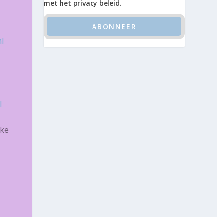
met het privacy beleid.
l
l
jke
s