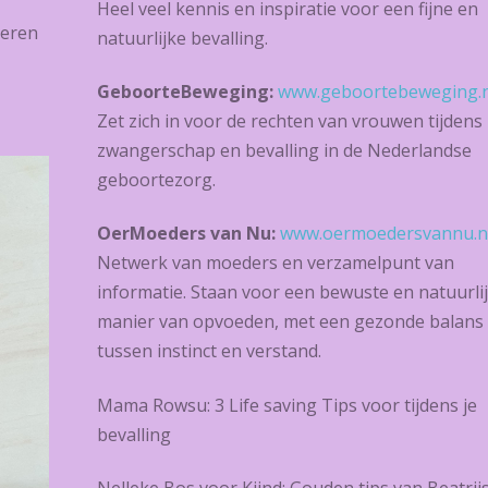
Heel veel kennis en inspiratie voor een fijne en
teren
natuurlijke bevalling.
GeboorteBeweging:
www.geboortebeweging.n
Zet zich in voor de rechten van vrouwen tijdens
zwangerschap en bevalling in de Nederlandse
geboortezorg.
OerMoeders van Nu:
www.oermoedersvannu.n
Netwerk van moeders en verzamelpunt van
informatie. Staan voor een bewuste en natuurli
manier van opvoeden, met een gezonde balans
tussen instinct en verstand.
Mama Rowsu: 3 Life saving Tips voor tijdens je
bevalling
Nelleke Bos voor Kiind: Gouden tips van Beatrij