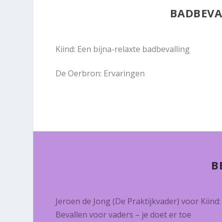
BADBEVA
Kiind: Een bijna-relaxte badbevalling
De Oerbron: Ervaringen
B
Jeroen de Jong (De Praktijkvader) voor Kiind:
Bevallen voor vaders – je doet er toe