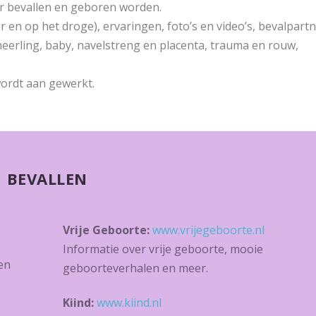
er bevallen en geboren worden.
er en op het droge), ervaringen, foto’s en video’s, bevalpartn
 meerling, baby, navelstreng en placenta, trauma en rouw,
wordt aan gewerkt.
BEVALLEN
Vrije Geboorte:
www.vrijegeboorte.nl
Informatie over vrije geboorte, mooie
en
geboorteverhalen en meer.
Kiind:
www.kiind.nl